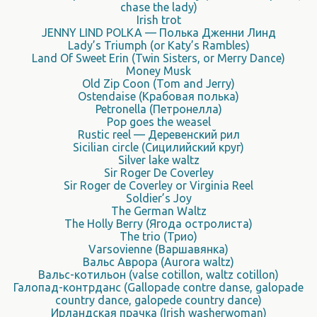
chase the lady)
Irish trot
JENNY LIND POLKA — Полька Дженни Линд
Lady’s Triumph (or Katy’s Rambles)
Land Of Sweet Erin (Twin Sisters, or Merry Dance)
Money Musk
Old Zip Coon (Tom and Jerry)
Ostendaise (Крабовая полька)
Petronella (Петронелла)
Pop goes the weasel
Rustic reel — Деревенский рил
Sicilian circle (Сицилийский круг)
Silver lake waltz
Sir Roger De Coverley
Sir Roger de Coverley or Virginia Reel
Soldier’s Joy
The German Waltz
The Holly Berry (Ягода остролиста)
The trio (Трио)
Varsovienne (Варшавянка)
Вальс Аврора (Aurora waltz)
Вальс-котильон (valse cotillon, waltz cotillon)
Галопад-контрданс (Gallopade contre danse, galopade
country dance, galopede country dance)
Ирландская прачка (Irish washerwoman)