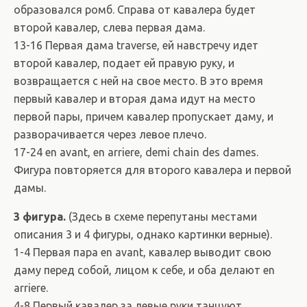
образовался ромб. Справа от кавалера будет
второй кавалер, слева первая дама.
13-16 Первая дама traverse, ей навстречу идет
второй кавалер, подает ей правую руку, и
возвращается с ней на свое место. В это время
первый кавалер и вторая дама идут на место
первой пары, причем кавалер пропускает даму, и
разворачивается через левое плечо.
17-24 en avant, en arriere, demi chain des dames.
Фигура повторяется для второго кавалера и первой
дамы.
3 фигура.
(Здесь в схеме перепутаны местами
описания 3 и 4 фигуры, однако картинки верные).
1-4 Первая пара en avant, кавалер выводит свою
даму перед собой, лицом к себе, и оба делают en
arriere.
4-8 Первый кавалер за левые руки танцуют