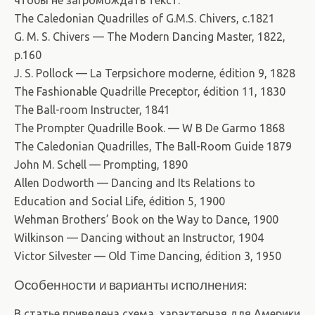
чтобы не загромождать текст.
The Caledonian Quadrilles of G.M.S. Chivers, c.1821
G. M. S. Chivers — The Modern Dancing Master, 1822,
p.160
J. S. Pollock — La Terpsichore moderne, édition 9, 1828
The Fashionable Quadrille Preceptor, édition 11, 1830
The Ball-room Instructer, 1841
The Prompter Quadrille Book. — W B De Garmo 1868
The Caledonian Quadrilles, The Ball-Room Guide 1879
John M. Schell — Prompting, 1890
Allen Dodworth — Dancing and Its Relations to
Education and Social Life, édition 5, 1900
Wehman Brothers’ Book on the Way to Dance, 1900
Wilkinson — Dancing without an Instructor, 1904
Victor Silvester — Old Time Dancing, édition 3, 1950
Особенности и варианты исполнения:
В статье приведена схема, характерная для Америки