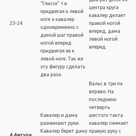
“Глиссе” т.е.
центра круга
придвигая к левой
кавалер делает
ноге а кавалер
23-24
правой ногой
одновременно с
вперед, дама
дамой шаг правой
левой ногой
ногой вперед
вперед.
придвигая ее к
левой ноге. Так же
эту фигуру сделать
два раза.
Вальс в три па
вправо. На
последнюю
четверть
Кавалер и дама
шестого такта
разнимают руки.
кавалер снимает
Кавалер берет даму
правую руку с
4 фигура.