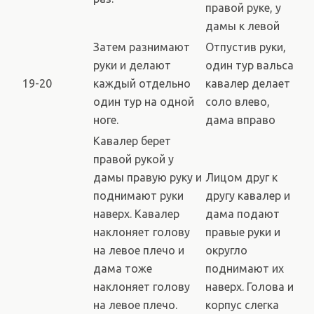
правой руке, у
дамы к левой
Затем разнимают
Отпустив руки,
руки и делают
один тур вальса
19-20
каждый отдельно
кавалер делает
один тур на одной
соло влево,
ноге.
дама вправо
Кавалер берет
правой рукой у
дамы правую руку и
Лицом друг к
поднимают руки
другу кавалер и
наверх. Кавалер
дама подают
наклоняет голову
правые руки и
на левое плечо и
округло
дама тоже
поднимают их
наклоняет голову
наверх. Голова и
на левое плечо.
корпус слегка