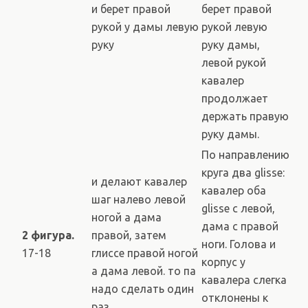
и берет правой
берет правой
рукой у дамы левую
рукой левую
руку
руку дамы,
левой рукой
кавалер
продолжает
держать правую
руку дамы.
По направлению
круга два glisse:
и делают кавалер
кавалер оба
шаг налево левой
glisse с левой,
ногой а дама
дама с правой
2 фигура.
правой, затем
ноги. Голова и
17-18
глиссе правой ногой
корпус у
а дама левой. то па
кавалера слегка
надо сделать один
отклонены к
раз.