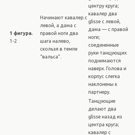
центру круга;
кавалер два
Начинают кавалер с
glisse с левой,
левой, а дама с
дама — с правой
1 фигура.
правой ноги два
ноги;
1-2
шага налево,
соединенные
скользя в темпе
руки танцующих
“вальса”.
поднимаются
наверх. Голова и
корпус слегка
наклонены к
партнеру.
Танцующие
делают два
glisse назад из
центра круга;
кавалер с