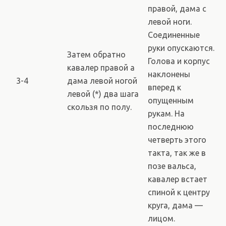
правой, дама с
левой ноги.
Соединенные
руки опускаются.
Затем обратно
Голова и корпус
кавалер правой а
наклонены
3-4
дама левой ногой
вперед к
левой (*) два шага
опущенным
скользя по полу.
рукам. На
последнюю
четверть этого
такта, так же в
позе вальса,
кавалер встает
спиной к центру
круга, дама —
лицом.