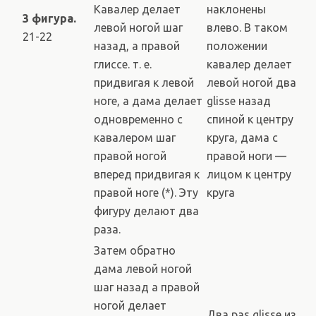
Кавалер делает
наклонены
3 фигура.
левой ногой шаг
влево. В таком
21-22
назад, а правой
положении
глиссе. т. е.
кавалер делает
придвигая к левой
левой ногой два
ноге, а дама делает
glisse назад
одновременно с
спиной к центру
кавалером шаг
круга, дама с
правой ногой
правой ноги —
вперед придвигая к
лицом к центру
правой ноге (*). Эту
круга
фигуру делают два
раза.
Затем обратно
дама левой ногой
шаг назад а правой
ногой делает
Два pas glisse из