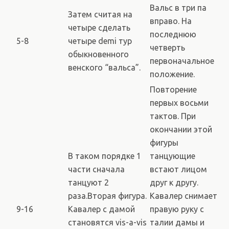
Вальс в три па
Затем считая на
вправо. На
четыре сделать
последнюю
5-8
четыре demi тур
четверть
обыкновенного
первоначальное
венского “вальса”.
положение.
Повторение
первых восьми
тактов. При
окончании этой
фигуры
В таком порядке 1
танцующие
части сначала
встают лицом
танцуют 2
друг к другу.
раза.Вторая фигура.
Кавалер снимает
9-16
Кавалер с дамой
правую руку с
становятся vis-a-vis
талии дамы и