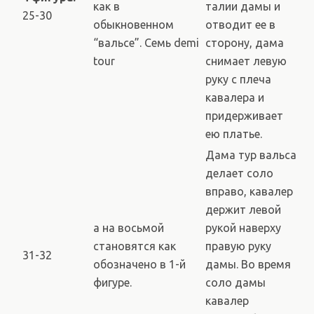
как в
талии дамы и
25-30
обыкновенном
отводит ее в
“вальсе”. Семь demi
сторону, дама
tour
снимает левую
руку с плеча
кавалера и
придерживает
ею платье.
Дама тур вальса
делает соло
вправо, кавалер
держит левой
а на восьмой
рукой наверху
становятся как
правую руку
31-32
обозначено в 1-й
дамы. Во время
фигуре.
соло дамы
кавалер