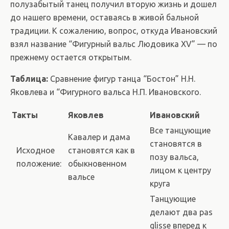
полузабытый танец получил вторую жизнь и дошел
до нашего времени, оставаясь в живой бальной
традиции. К сожалению, вопрос, откуда Ивановский
взял название “Фигурный вальс Людовика XV” — по
прежнему остается открытым.
Таблица:
Сравнение фигур танца “Бостон” Н.Н.
Яковлева и “Фигурного вальса Н.П. Ивановского.
Такты
Яковлев
Ивановский
Все танцующие
Кавалер и дама
становятся в
Исходное
становятся как в
позу вальса,
положение:
обыкновенном
лицом к центру
вальсе
круга
Танцующие
делают два pas
glisse вперед к