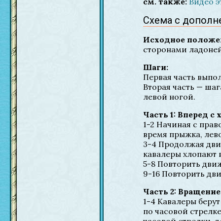
см. также:
Видео э
Схема с дополне
Исходное положе
сторонами ладоней 
Шаги:
Первая часть выпо
Вторая часть — шаг
левой ногой.
Часть 1: Вперед с
1-2 Начиная с прав
время прыжка, лев
3-4 Продолжая двиг
кавалеры хлопают 
5-8 Повторить движ
9-16 Повторить дви
Часть 2: Вращение
1-4 Кавалеры берут
по часовой стрелке