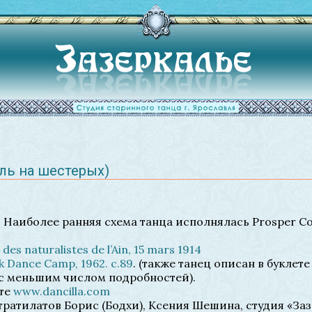
анль на шестерых)
 Наиболее ранняя схема танца исполнялась Prosper Co
é des naturalistes de l’Ain, 15 mars 1914
k Dance Camp, 1962. с.89
. (также танец описан в буклете 
и с меньшим числом подробностей).
йте
www.dancilla.com
ратилатов Борис (Бодхи), Ксения Шешина, студия «Заз