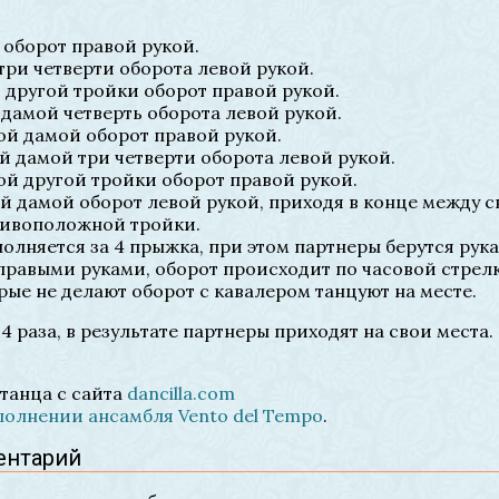
 оборот правой рукой.
три четверти оборота левой рукой.
 другой тройки оборот правой рукой.
 дамой четверть оборота левой рукой.
ой дамой оборот правой рукой.
ой дамой три четверти оборота левой рукой.
ой другой тройки оборот правой рукой.
ой дамой оборот левой рукой, приходя в конце между 
тивоположной тройки.
лняется за 4 прыжка, при этом партнеры берутся рука
правыми руками, оборот происходит по часовой стрелк
рые не делают оборот с кавалером танцуют на месте.
4 раза, в результате партнеры приходят на свои места.
танца с сайта
dancilla.com
полнении ансамбля Vento del Tempo
.
ентарий