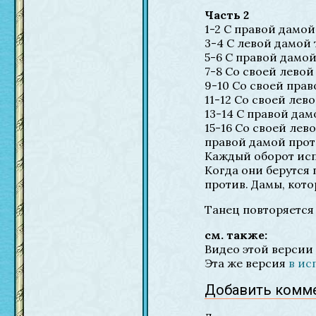
Часть 2
1-2 С правой дамой
3-4 С левой дамой 
5-6 С правой дамой
7-8 Со своей левой
9-10 Со своей прав
11-12 Со своей лев
13-14 С правой дам
15-16 Со своей лев
правой дамой про
Каждый оборот испо
Когда они берутся 
против. Дамы, кото
Танец повторяется 
см. также:
Видео этой версии 
Эта же версия
в ис
Добавить комм