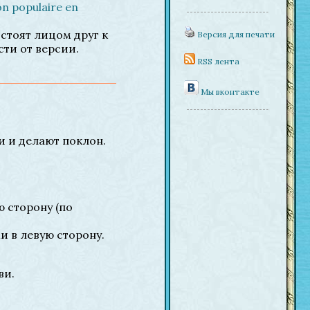
on populaire en
 стоят лицом друг к
Версия для печати
сти от версии.
RSS лента
Мы вконтакте
и и делают поклон.
ю сторону (по
и в левую сторону.
ви.