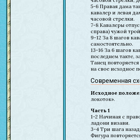
часовой стрелки, де
5-6 Правая дама та
кавалер и левая д
часовой стрелки.
7-8 Кавалеры отпус
справа) чужой трой
9-12 За 8 шагов к
самостоятельно.
13-16 За 6 шагов к
последнем такте, з
Танец повторяется 
на свое исходное 
Современная схе
Исходное положе
локоток».
Часть 1
1-2 Начиная с прав
ладони визави.
3-4 Три шага назад
Фигура повторяется