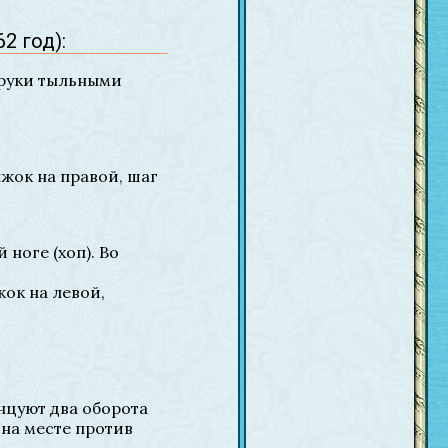
2 год):
 руки тыльными
ыжок на правой, шаг
 ноге (хоп). Во
жок на левой,
анцуют два оборота
 на месте против