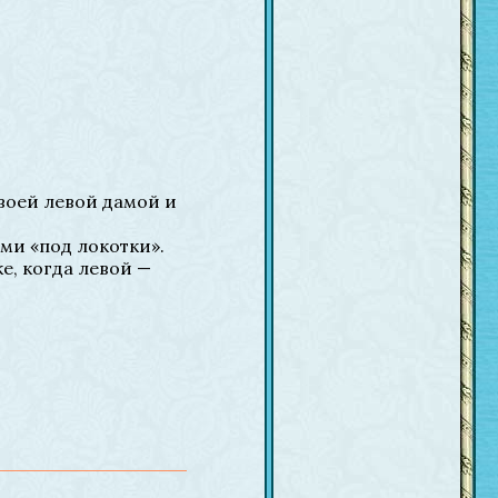
своей левой дамой и
ми «под локотки».
е, когда левой —