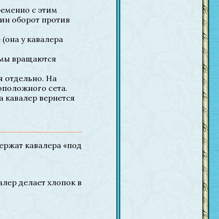
ременно с этим
дин оборот против
 (она у кавалера
дамы вращаются
я отдельно. На
оположного сета.
а кавалер вернется
держат кавалера «под
алер делает хлопок в