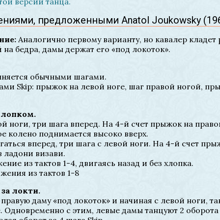
той версии танца.
ниями, предложенными Anatol Joukowsky (196
ние:
Аналогично первому варианту, но кавалер кладет
на бедра, дамы держат его «под локоток».
лняется обычными шагами.
ами Skip: прыжок на левой ноге, шаг правой ногой, пр
 хлопком.
ой ноги, три шага вперед. На 4-й счет прыжок на правой
ое колено поднимается высоко вверх.
аться вперед, три шага с левой ноги. На 4-й счет пры
в ладони визави.
ение из тактов 1-4, двигаясь назад и без хлопка.
жения из тактов 1-8
 за локти.
 правую даму «под локоток» и начиная с левой ноги, т
. Одновременно с этим, левые дамы танцуют 2 оборота