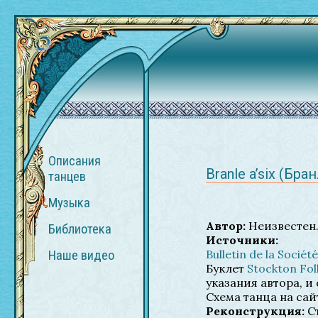
Описания
Branle a’six (Бр
танцев
Музыка
Автор:
Неизвестен.
Библиотека
Источники:
Bulletin de la Sociét
Наше видео
Буклет
Stockton Fol
указания автора, 
Схема танца на са
Реконструкция:
Ст