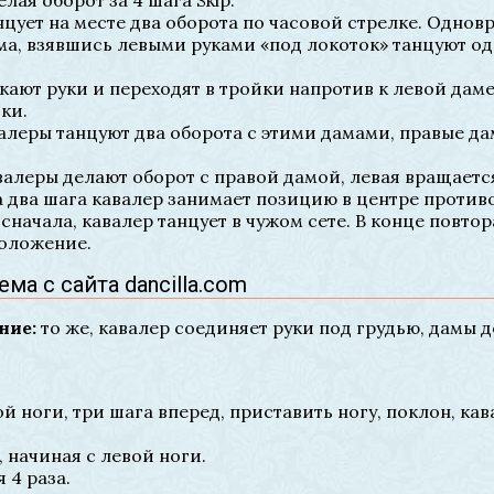
лая оборот за 4 шага Skip.
нцует на месте два оборота по часовой стрелке. Однов
ама, взявшись левыми руками «под локоток» танцуют о
кают руки и переходят в тройки напротив к левой даме
ки.
авалеры танцуют два оборота с этими дамами, правые 
авалеры делают оборот с правой дамой, левая вращаетс
а два шага кавалер занимает позицию в центре против
сначала, кавалер танцует в чужом сете. В конце повтор
положение.
ма с сайта dancilla.com
ние:
то же, кавалер соединяет руки под грудью, дамы 
ой ноги, три шага вперед, приставить ногу, поклон, кав
, начиная с левой ноги.
 4 раза.