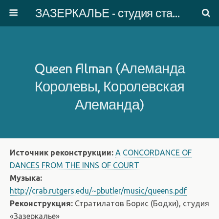
ЗАЗЕРКАЛЬЕ - студия старинного танца
Queen Alman (Алеманда
Королевы, Королевская
Алеманда)
Источник реконструкции:
A CONCORDANCE OF
DANCES FROM THE INNS OF COURT
Музыка:
http://crab.rutgers.edu/~pbutler/music/queens.pdf
Реконструкция:
Стратилатов Борис (Бодхи), студия
«Зазеркалье»