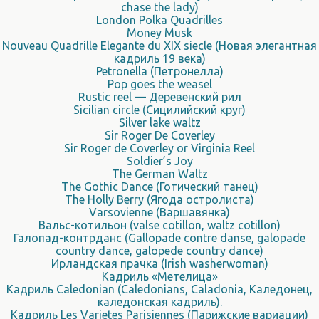
chase the lady)
London Polka Quadrilles
Money Musk
Nouveau Quadrille Elegante du XIX siecle (Новая элегантная
кадриль 19 века)
Petronella (Петронелла)
Pop goes the weasel
Rustic reel — Деревенский рил
Sicilian circle (Сицилийский круг)
Silver lake waltz
Sir Roger De Coverley
Sir Roger de Coverley or Virginia Reel
Soldier’s Joy
The German Waltz
The Gothic Dance (Готический танец)
The Holly Berry (Ягода остролиста)
Varsovienne (Варшавянка)
Вальс-котильон (valse cotillon, waltz cotillon)
Галопад-контрданс (Gallopade contre danse, galopade
country dance, galopede country dance)
Ирландская прачка (Irish washerwoman)
Кадриль «Метелица»
Кадриль Caledonian (Caledonians, Caladonia, Каледонец,
каледонская кадриль).
Кадриль Les Varietes Parisiennes (Парижские вариации)