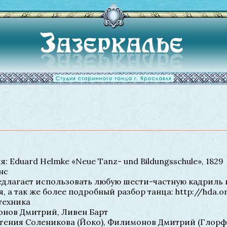
: Eduard Helmke «Neue Tanz- und Bildungsschule», 1829
нс
едлагает использовать любую шести-частную кадриль н
 а так же более подробный разбор танца: http://hda.o
техника
нов Дмитрий, Ливен Барт
вгения Соленикова (Йоко), Филимонов Дмитрий (Глорф