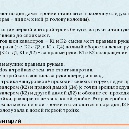
ют по две дамы, тройки становятся в колонну следую
орая – лицом к ней (в голову колонны).
ующие первой и второй троек берутся за руки и танцуют
 влево до своих мест.
агов шен кавалеров — К1 и К2: смена мест правыми рук
рава (т.е. К2 с Д3, а К1 с Д4) полный оборот за левые р
2 с Д1, К1 с Д2) – за правые руки. К1 с К2 возвращение
амы мулине правыми руками.
os в тройках с тем, кто стоит напротив.
é в тройках взявшись за руки вперед и назад.
 тройка «шнуровкой» проходит сквозь вторую, ведет пра
алером (К2) и правой дамой (Д4) (с точки зрения веду
алером (К2) и другой дамой (Д2) и обходит ее, проходя
йки, разворачивается к новой тройке. Вторая тройка 
м на места первой тройки и становится в порядке Д2 К
олову зала к новой первой тройке.
ентарий