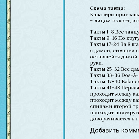
Схема танца:
Кавалеры приглаша
– лицом в хвост, вт
Такты 1-8 Все танц
Такты 9-16 По кругу
Такты 17-24 За 8 ш
c дамой, стоящей сп
оставшейся дамой (К
руки.
Такты 25-32 Все д
Такты 33-36 Dos-à-d
Такты 37-40 Balanc
Такты 41-48 Первая
проходит между кав
проходит между кав
спинами второй тро
проходит полукруго
доворачивается в г
Добавить комм