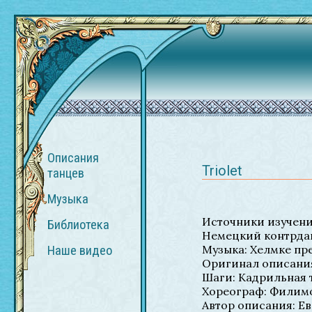
Описания
Triolet
танцев
Музыка
Источники изучения
Библиотека
Немецкий контрда
Музыка: Хелмке пр
Наше видео
Оригинал описания,
Шаги: Кадрильная 
Хореограф: Филимо
Автор описания: Е