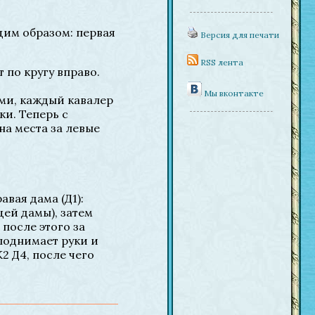
щим образом: первая
Версия для печати
RSS лента
 по кругу вправо.
Мы вконтакте
ами, каждый кавалер
уки. Теперь с
 на места за левые
вая дама (Д1):
щей дамы), затем
 после этого за
поднимает руки и
2 Д4, после чего