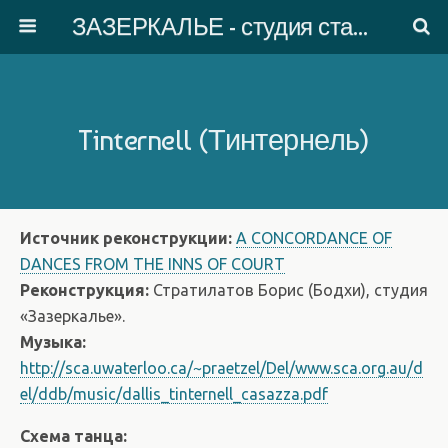
ЗАЗЕРКАЛЬЕ - студия старинного танца
Tinternell (Тинтернель)
Источник реконструкции:
A CONCORDANCE OF
DANCES FROM THE INNS OF COURT
Реконструкция:
Стратилатов Борис (Бодхи), студия
«Зазеркалье».
Музыка:
http://sca.uwaterloo.ca/~praetzel/Del/www.sca.org.au/d
el/ddb/music/dallis_tinternell_casazza.pdf
Схема танца: