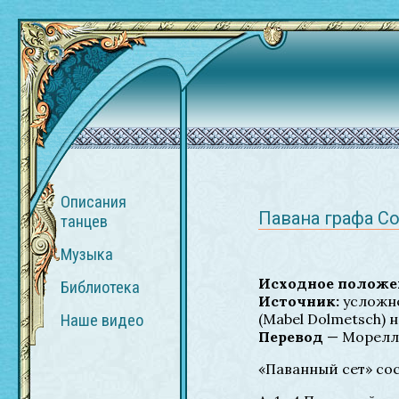
Описания
Павана графа С
танцев
Музыка
Исходное положе
Библиотека
Источник:
усложне
(Mabel Dolmetsch) н
Наше видео
Перевод
— Морелла
«Паванный сет» сос