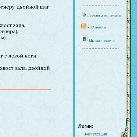
ртнеру, двойной шаг
Версия для печати
вост зала,
RSS лента
ртнера).
ы),
Мы вконтакте
аг с левой ноги
 хвост зала, двойной
Логин:
Регистрация