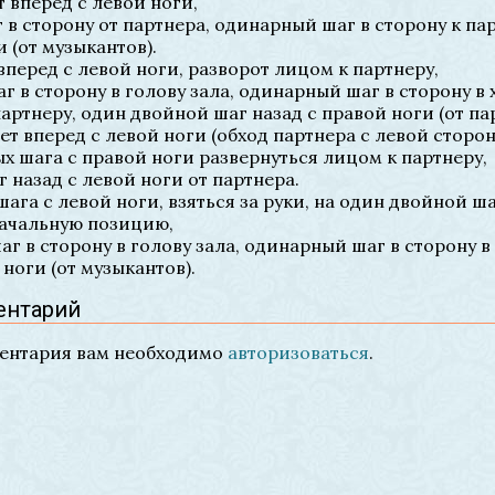
т вперед с левой ноги,
 в сторону от партнера, одинарный шаг в сторону к па
и (от музыкантов).
вперед с левой ноги, разворот лицом к партнеру,
г в сторону в голову зала, одинарный шаг в сторону в х
артнеру, один двойной шаг назад с правой ноги (от па
сет вперед с левой ноги (обход партнера с левой сторон
ых шага с правой ноги развернуться лицом к партнеру,
г назад с левой ноги от партнера.
шага с левой ноги, взяться за руки, на один двойной ш
начальную позицию,
г в сторону в голову зала, одинарный шаг в сторону в
 ноги (от музыкантов).
ентарий
ментария вам необходимо
авторизоваться
.