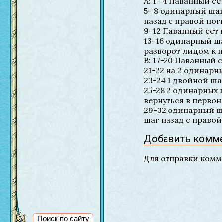
A: 1- 4 Паванный се
5- 8 одинарный шаг
назад с правой ног
9-12 Паванный сет 
13-16 одинарный ша
разворот лицом к п
B: 17-20 Паванный 
21-22 на 2 одинарн
23-24 1 двойной ша
25-28 2 одинарных 
вернуться в перво
29-32 одинарный ша
шаг назад с правой
Добавить комм
Для отправки ком