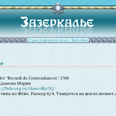
ne
let “Recueil de Contradances”, 1706
Жданова Мария
p://hda.org.ru/dancelib/55/
типа по Фёйе. Размер 6/4. Танцуется на шагах menuet 