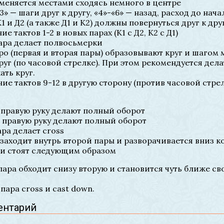
 меняется местами сходясь немного в центре
3» — шаги друг к другу, «4»-«6» — назад, расход до нач
1 и Д2 (а также Д1 и К2) должны повернуться друг к дру
ие тактов 1-2 в новых парах (К1 с Д2, К2 с Д1)
пара делает полвосьмерки
еро (первая и вторая пары) образовывают круг и шагом 
уг (по часовой стрелке). При этом рекомендуется дела
ать круг.
ние тактов 9-12 в другую сторону (против часовой стре
за правую руку делают полный оборот
за правую руку делают полный оборот
ара делает cross
 заходит внутрь второй пары и разворачивается вниз 
ни стоят следующим образом
пара обходит снизу вторую и становится чуть ближе с
пара cross и cast down.
ентарий