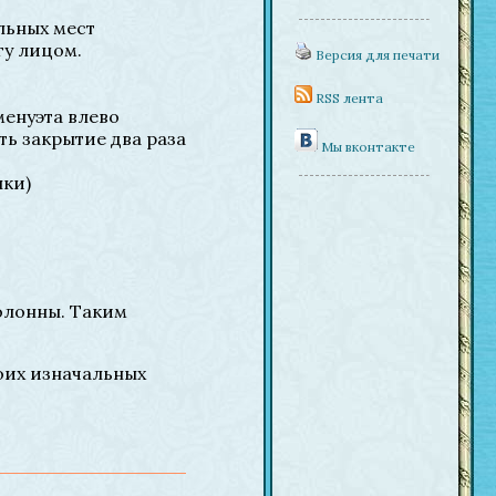
альных мест
гу лицом.
Версия для печати
RSS лента
менуэта влево
ть закрытие два раза
Мы вконтакте
лки)
колонны. Таким
воих изначальных