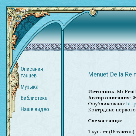
Описания
Menuet De la Rei
танцев
Музыка
Источник:
Mr.Feuil
Автор описания
: 
Библиотека
Опубликовано:
htt
Наше видео
Контрданс первого 
Схема танца:
1 куплет (16 тактов)