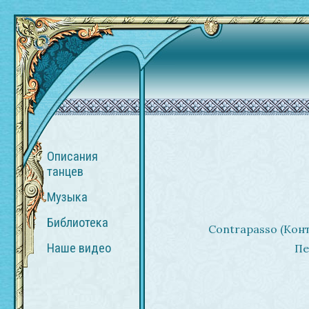
Описания
танцев
Музыка
Библиотека
Contrapasso (Кон
Наше видео
Пе