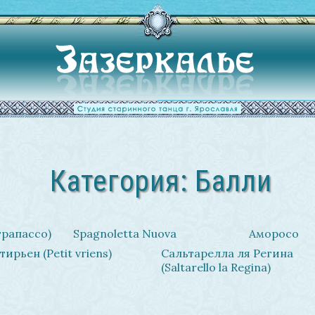
Категория: Балли
трапассо)
Spagnoletta Nuova
Аморосо
тирьен (Petit vriens)
Сальтарелла ля Регина
(Saltarello la Regina)