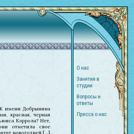
О нас
Занятия в
студии
Вопросы и
ответы
 ДК имени Добрынина
Пресса о нас
ая, красная, черная
ьюиса Кэррола? Нет,
они отметила свое
округ новогодней […]