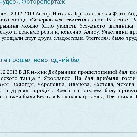
 чудес». Фоторепортаж
net, 23.12.2013 Автор: Наталья Крыжановская Фото: А
ого танца «Зазеркалье» отметила свое 15-летие. В
рынина можно было увидеть безумного шляпника, 
белую и красную розы и, конечно, Алису. Участники п
 угощали друг друга сладостями. Зрителям было трудн
авле прошел новогодний бал
26.12.2013 В ДК имени Добрынина прошел зимний бал, 
еского танца в Ярославле. На бал прибыли гости
омы, Вологды, Череповца, Иванова, Ростова, Чехова
а и других городов. Всего на зимнем балу присут
рсонажей были Белая и Красная королевы, Шляпник и 