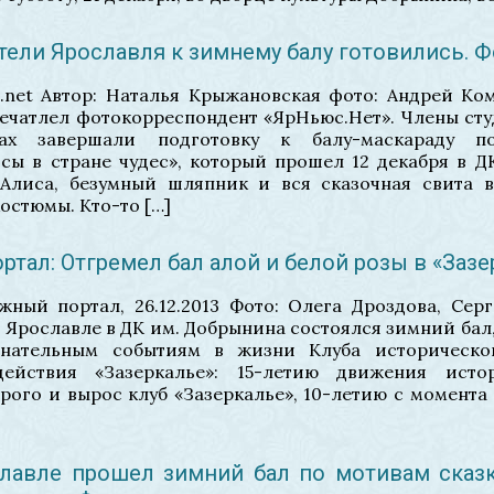
тели Ярославля к зимнему балу готовились. 
s.net Автор: Наталья Крыжановская фото: Андрей К
ечатлел фотокорреспондент «ЯрНьюс.Нет». Члены сту
тах завершали подготовку к балу-маскараду п
сы в стране чудес», который прошел 12 декабря в 
 Алиса, безумный шляпник и вся сказочная свита 
остюмы. Кто-то […]
тал: Отгремел бал алой и белой розы в «Зазе
ный портал, 26.12.2013 Фото: Олега Дроздова, Сер
 в Ярославле в ДК им. Добрынина состоялся зимний ба
енательным событиям в жизни Клуба историческо
действия «Зазеркалье»: 15-летию движения исто
орого и вырос клуб «Зазеркалье», 10-летию с момента
славле прошел зимний бал по мотивам сказ