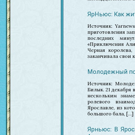
ЯрНьюс: Как жи
Источник: Yarnew
приготовления зап
последних мину
«Приключения Али
Черная королева,
заканчивала свои к
Молодежный пор
Источник: Молодеж
Билык. 21 декабря
нескольким знам
ролевого взаимо
Ярославле, из кот
большого бала, […]
Ярньюс: В Яро