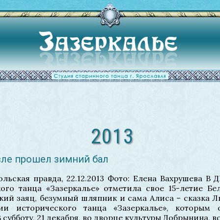
2013
вле прошел зимний бал
льская правда, 22.12.2013 Фото: Елена Вахрушева В
ого танца «Зазеркалье» отметила свое 15-летие Бел
кий заяц, безумный шляпник и сама Алиса – сказка Л
ии исторического танца «Зазеркалье», которым 
 субботу, 21 декабря, во дворце культуры Добрынина, в