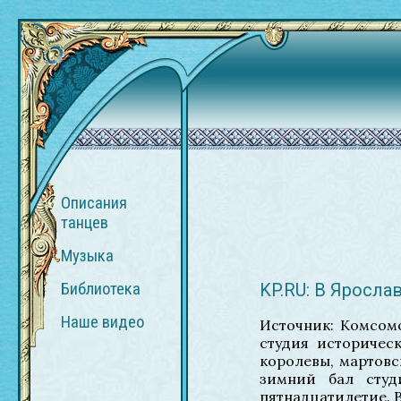
Описания
танцев
Музыка
Библиотека
KP.RU: В Яросла
Наше видео
Источник: Комсомо
студия историческ
королевы, мартовс
зимний бал студ
пятнадцатилетие. В