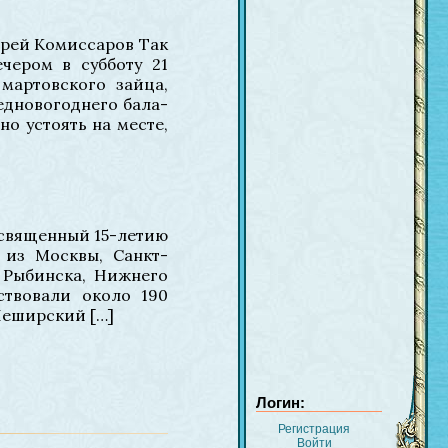
ндрей Комиссаров Так
ечером в субботу 21
мартовского зайца,
редновогоднего бала-
о устоять на месте,
посвященный 15-летию
 из Москвы, Санкт-
, Рыбинска, Нижнего
ствовали около 190
Чеширский […]
Логин:
Регистрация
Войти