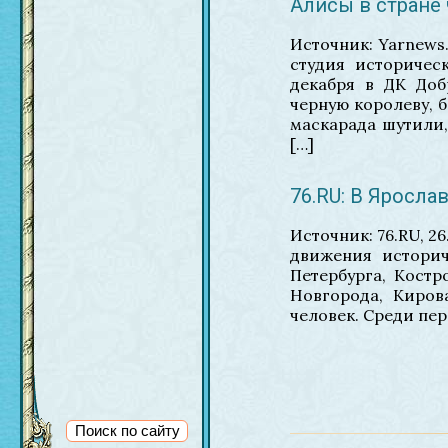
Алисы в стране
Источник: Yarnews.
студия историческ
декабря в ДК Доб
черную королеву, 
маскарада шутили,
[…]
76.RU: В Яросл
Источник: 76.RU, 
движения историч
Петербурга, Костр
Новгорода, Киров
человек. Среди пе