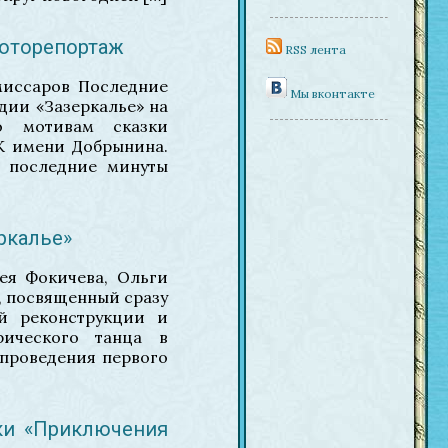
Фоторепортаж
RSS лента
омиссаров Последние
Мы вконтакте
дии «Зазеркалье» на
о мотивам сказки
ДК имени Добрынина.
в последние минуты
ркалье»
гея Фокичева, Ольги
л, посвященный сразу
й реконструкции и
рического танца в
 проведения первого
ки «Приключения