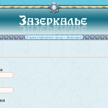
ля
ня