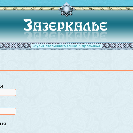
ля
ня