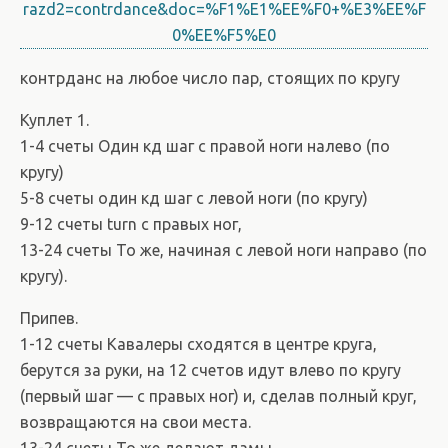
razd2=contrdance&doc=%F1%E1%EE%F0+%E3%EE%F
0%EE%F5%E0
контрданс на любое число пар, стоящих по кругу
Куплет 1.
1-4 счеты Один кд шаг с правой ноги налево (по
кругу)
5-8 счеты один кд шаг с левой ноги (по кругу)
9-12 счеты turn с правых ног,
13-24 счеты То же, начиная с левой ноги направо (по
кругу).
Припев.
1-12 счеты Кавалеры сходятся в центре круга,
берутся за руки, на 12 счетов идут влево по кругу
(первый шаг — с правых ног) и, сделав полный круг,
возвращаются на свои места.